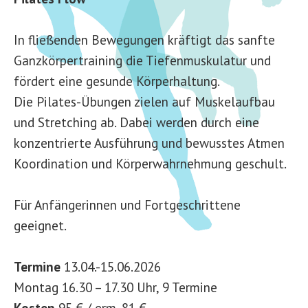
In fließenden Bewegungen kräftigt das sanfte
Ganzkörpertraining die Tiefenmuskulatur und
fördert eine gesunde Körperhaltung.
Die Pilates-Übungen zielen auf Muskelaufbau
und Stretching ab. Dabei werden durch eine
konzentrierte Ausführung und bewusstes Atmen
Koordination und Körperwahrnehmung geschult.
Für Anfängerinnen und Fortgeschrittene
geeignet.
Termine
13.04.-15.06.2026
Montag 16.30 – 17.30 Uhr, 9 Termine
Kosten
95 € / erm. 81 €