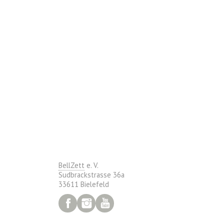
BellZett
e. V.
Sudbrackstrasse 36a
33611 Bielefeld
Facebook
Instagram
YouTube