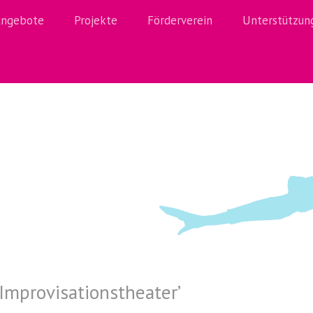
ngebote
Projekte
Förderverein
Unterstützun
Improvisationstheater
’