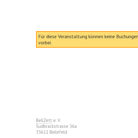
Für diese Veranstaltung können keine Buchunge
vorbei.
BellZett
e. V.
Sudbrackstrasse 36a
33611 Bielefeld