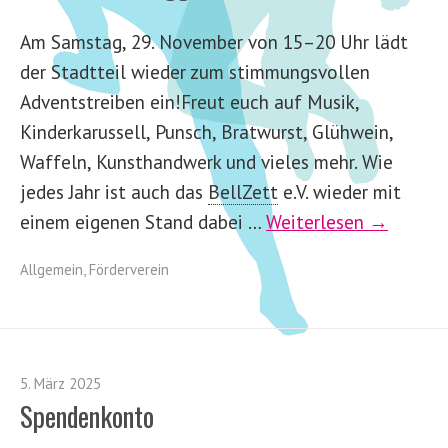
Am Samstag, 29. November von 15–20 Uhr lädt
der Stadtteil wieder zum stimmungsvollen
Adventstreiben ein!Freut euch auf Musik,
Kinderkarussell, Punsch, Bratwurst, Glühwein,
Waffeln, Kunsthandwerk und vieles mehr. Wie
jedes Jahr ist auch das
BellZett
e.V. wieder mit
einem eigenen Stand dabei …
Weiterlesen →
Allgemein
,
Förderverein
5. März 2025
Spendenkonto