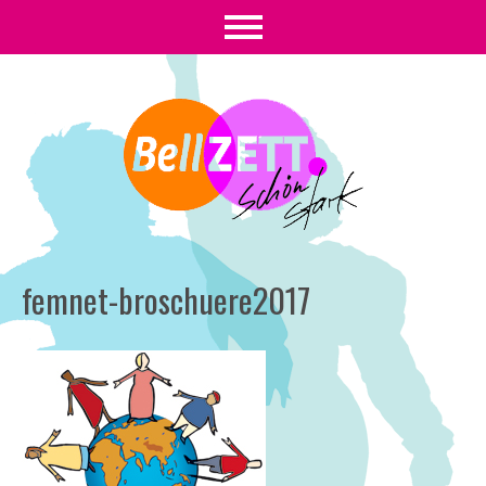
femnet-broschuere2017