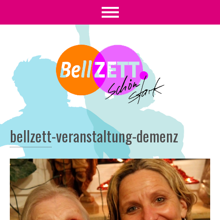
bellzett
-
veranstaltung-demenz