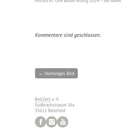
Posted in:
One Billion Rising 2024 – Sei dabei
Kommentare sind geschlossen.
← Vorheriges Bild
BellZett
e. V.
Sudbrackstrasse 36a
33611 Bielefeld
Facebook
Instagram
YouTube