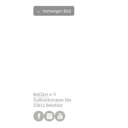
← Vorheriges Bild
BellZett
e. V.
Sudbrackstrasse 36a
33611 Bielefeld
Facebook
Instagram
YouTube