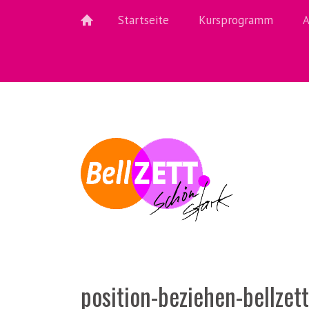
Startseite
Kursprogramm
A
position-beziehen
-
bellzett