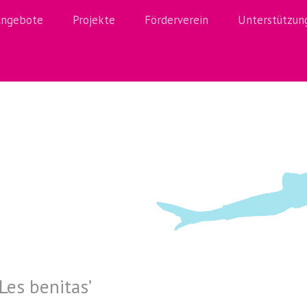
ngebote
Projekte
Förderverein
Unterstützun
Les benitas
’