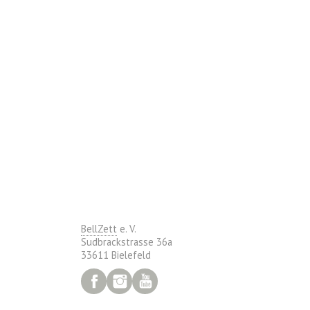
BellZett
e. V.
Sudbrackstrasse 36a
33611 Bielefeld
Facebook
Instagram
YouTube