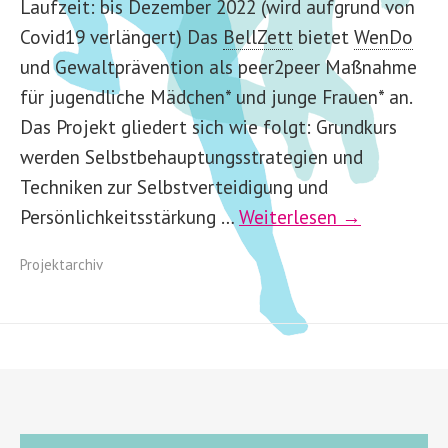
Laufzeit: bis Dezember 2022 (wird aufgrund von
Covid19 verlängert) Das
BellZett
bietet
WenDo
und Gewaltprävention als peer2peer Maßnahme
für jugendliche Mädchen* und junge Frauen* an.
Das Projekt gliedert sich wie folgt: Grundkurs
werden Selbstbehauptungsstrategien und
Techniken zur Selbstverteidigung und
Persönlichkeitsstärkung …
Weiterlesen →
Projektarchiv