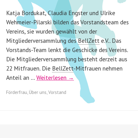
Katja Bordukat, Claudia Engster und Ulrike
Wehmeier-Pilarski bilden das Vorstandsteam des
Vereins, sie wurden gewählt von der
Mitgliederversammlung des
BellZett
e.V.. Das
Vorstands-Team lenkt die Geschicke des Vereins.
Die Mitgliederversammlung besteht derzeit aus
22 Mitfrauen. Die
BellZett
-
Mitfrauen nehmen
Anteil an …
Weiterlesen →
Förderfrau
,
Über uns
,
Vorstand