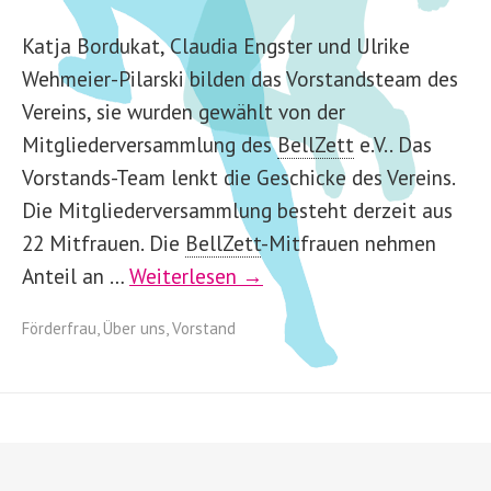
Katja Bordukat, Claudia Engster und Ulrike
Wehmeier-Pilarski bilden das Vorstandsteam des
Vereins, sie wurden gewählt von der
Mitgliederversammlung des
BellZett
e.V.. Das
Vorstands-Team lenkt die Geschicke des Vereins.
Die Mitgliederversammlung besteht derzeit aus
22 Mitfrauen. Die
BellZett
-
Mitfrauen nehmen
Anteil an …
Weiterlesen →
Förderfrau
,
Über uns
,
Vorstand