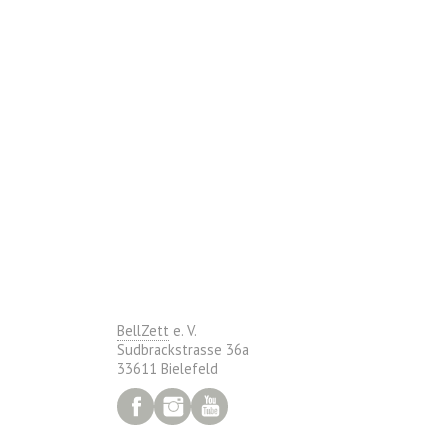
BellZett
e. V.
Sudbrackstrasse 36a
33611 Bielefeld
Facebook
Instagram
YouTube