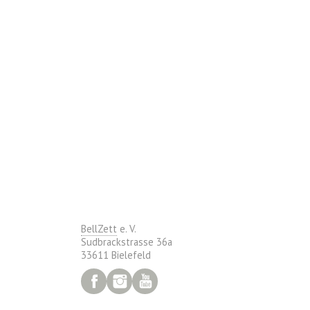
BellZett
e. V.
Sudbrackstrasse 36a
33611 Bielefeld
Facebook
Instagram
YouTube