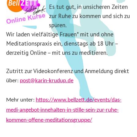
Es tut gut, in unsicheren Zeiten
zur Ruhe zu kommen und sich zu
spüren.
Wir laden vielfältige Frauen* mit und ohne
Meditationspraxis ein, dienstags ab 18 Uhr –
derzeitig Online – mit uns zu meditieren.
Zutritt zur Videokonferenz und Anmeldung direkt
über:
post@karin-krudup.de
Mehr unter:
https://www
.bellzett.
de/events/das-
medi-angebot-innehalten-in-stille-sein-zur-ruhe-
kommen-offene-meditationsgruppe/