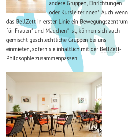
andere Gruppen, Einrichtungen
oder Kursleiterinnen*. Auch wenn
das
BellZett
in erster Linie ein Bewegungszentrum
für Frauen* und Mädchen* ist, können sich auch
gemischt geschlechtliche Gruppen bei uns
einmieten, sofern sie inhaltlich mit der
BellZett
-
Philosophie zusammenpassen.