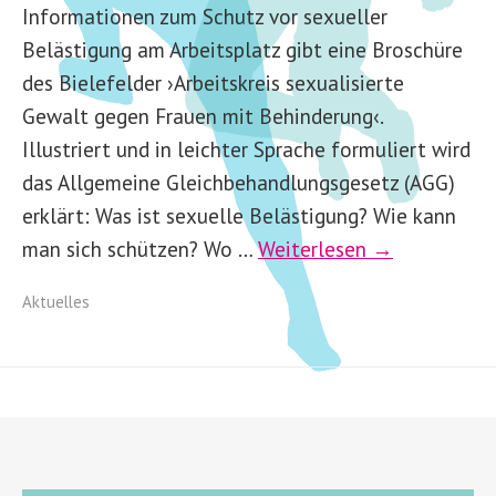
Informationen zum Schutz vor sexueller
Belästigung am Arbeitsplatz gibt eine Broschüre
des Bielefelder ›Arbeitskreis sexualisierte
Gewalt gegen Frauen mit Behinderung‹.
Illustriert und in leichter Sprache formuliert wird
das Allgemeine Gleichbehandlungsgesetz (AGG)
erklärt: Was ist sexuelle Belästigung? Wie kann
man sich schützen? Wo …
Weiterlesen →
Aktuelles