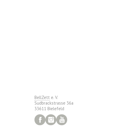
BellZett
e. V.
Sudbrackstrasse 36a
33611 Bielefeld
Facebook
Instagram
YouTube