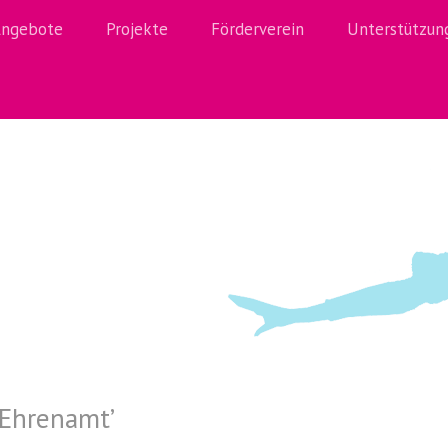
ngebote
Projekte
Förderverein
Unterstützun
Ehrenamt
’