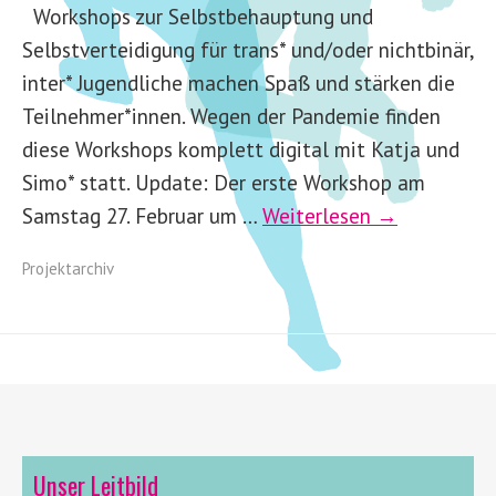
Workshops zur Selbstbehauptung und
Selbstverteidigung für trans* und/oder nichtbinär,
inter* Jugendliche machen Spaß und stärken die
Teilnehmer*innen. Wegen der Pandemie finden
diese Workshops komplett digital mit Katja und
Simo* statt. Update: Der erste Workshop am
Samstag 27. Februar um …
Weiterlesen →
Projektarchiv
Unser Leitbild