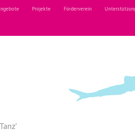
ngebote
Projekte
Förderverein
Unterstützun
Tanz
’