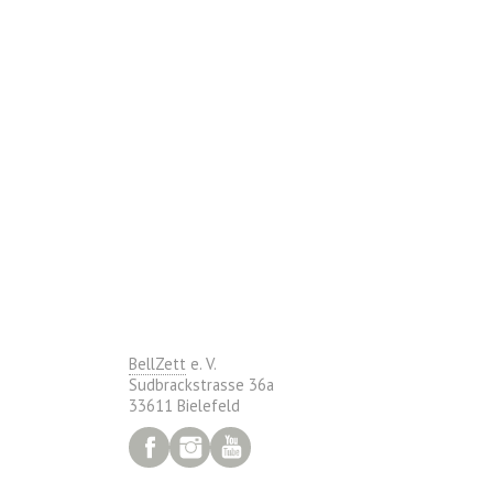
BellZett
e. V.
Sudbrackstrasse 36a
33611 Bielefeld
Facebook
Instagram
YouTube