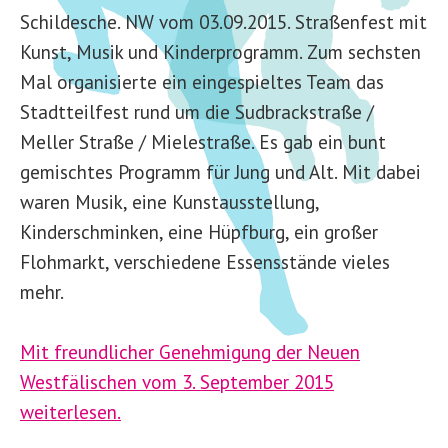
Schildesche. NW vom 03.09.2015. Straßenfest mit
Kunst, Musik und Kinderprogramm. Zum sechsten
Mal organisierte ein eingespieltes Team das
Stadtteilfest rund um die Sudbrackstraße /
Meller Straße / Mielestraße. Es gab ein bunt
gemischtes Programm für Jung und Alt. Mit dabei
waren Musik, eine Kunstausstellung,
Kinderschminken, eine Hüpfburg, ein großer
Flohmarkt, verschiedene Essensstände vieles
mehr.
Mit freundlicher Genehmigung der Neuen
Westfälischen vom 3. September 2015
weiterlesen.