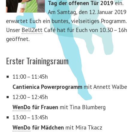
Tag der offenen Tür
2019
ein.
Am Samtag, den 12. Januar 2019
erwartet Euch ein buntes, vielseitiges Programm.
Unser
BellZett
Café hat für Euch von 10.30 – 16h
geöffnet.
Erster Trainingsraum
11:00 – 11:45h
Cantienica Powerprogramm
mit Annett Walbe
12:00 – 12:45h
WenDo
für Frauen
mit Tina Blumberg
13:00 – 13:45h
WenDo
für Mädchen
mit Mira Tkacz