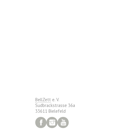
BellZett
e. V.
Sudbrackstrasse 36a
33611 Bielefeld
Facebook
Instagram
YouTube