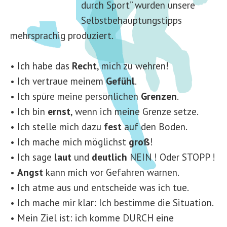
durch Sport” wurden unsere
Selbstbehauptungstipps
mehrsprachig produziert.
• Ich habe das
Recht
, mich zu wehren!
• Ich vertraue meinem
Gefühl
.
• Ich spüre meine persönlichen
Grenzen
.
• Ich bin
ernst
, wenn ich meine Grenze setze.
• Ich stelle mich dazu
fest
auf den Boden.
• Ich mache mich möglichst
groß
!
• Ich sage
laut
und
deutlich
NEIN ! Oder STOPP !
•
Angst
kann mich vor Gefahren warnen.
• Ich atme aus und entscheide was ich tue.
• Ich mache mir klar: Ich bestimme die Situation.
• Mein Ziel ist: ich komme DURCH eine