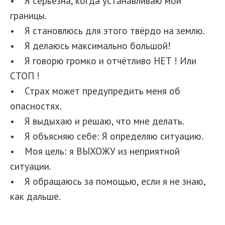
• Я серьёзна, когда устанавливаю мои
границы.
• Я становлюсь для этого твёрдо на землю.
• Я делаюсь максимально большой!
• Я говорю громко и отчётливо НЕТ ! Или
СТОП !
• Страх может предупредить меня об
опасностях.
• Я выдыхаю и решаю, что мне делать.
• Я объясняю себе: Я определяю ситуацию.
• Моя цель: я ВЫХОЖУ из неприятной
ситуации.
• Я обращаюсь за помощью, если я не знаю,
как дальше.