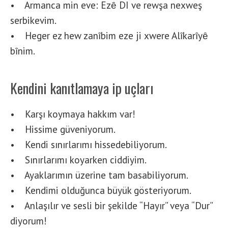
• Armanca min eve: Ezȇ DI ve rewşa nexweş
serbikevim.
• Heger ez hew zanȋbim eze ji xwere Alȋkarȋyȇ
bȋnim.
Kendini kanıtlamaya ip uçları
• Karşı koymaya hakkım var!
• Hissime güveniyorum.
• Kendi sınırlarımı hissedebiliyorum.
• Sınırlarımı koyarken ciddiyim.
• Ayaklarımın üzerine tam basabiliyorum.
• Kendimi olduğunca büyük gösteriyorum.
• Anlaşılır ve sesli bir şekilde “Hayır” veya “Dur”
diyorum!