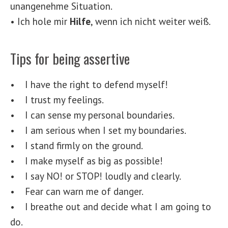
unangenehme Situation.
• Ich hole mir
Hilfe
, wenn ich nicht weiter weiß.
Tips for being assertive
• I have the right to defend myself!
• I trust my feelings.
• I can sense my personal boundaries.
• I am serious when I set my boundaries.
• I stand firmly on the ground.
• I make myself as big as possible!
• I say NO! or STOP! loudly and clearly.
• Fear can warn me of danger.
• I breathe out and decide what I am going to
do.