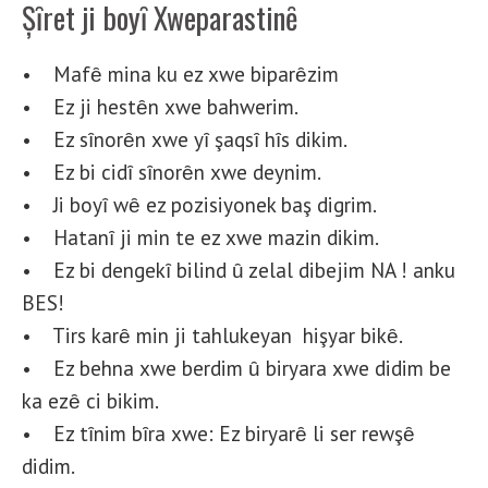
Șȋret ji boyȋ Xweparastinȇ
• Mafȇ mina ku ez xwe biparȇzim
• Ez ji hestȇn xwe bahwerim.
• Ez sȋnorȇn xwe yȋ şaqsȋ hȋs dikim.
• Ez bi cidȋ sȋnorȇn xwe deynim.
• Ji boyȋ wȇ ez pozisiyonek baş digrim.
• Hatanȋ ji min te ez xwe mazin dikim.
• Ez bi dengekȋ bilind ȗ zelal dibejim NA ! anku
BES!
• Tirs karȇ min ji tahlukeyan hişyar bikȇ.
• Ez behna xwe berdim ȗ biryara xwe didim be
ka ezȇ ci bikim.
• Ez tȋnim bȋra xwe: Ez biryarȇ li ser rewşȇ
didim.