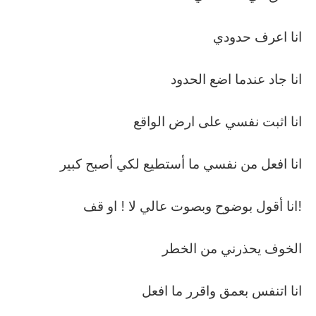
انا اعرف حدودي
انا جاد عندما اضع الحدود
انا اثبت نفسي على ارض الواقع
انا افعل من نفسي ما أستطيع لكي أصبح كبير
انا أقول بوضوح وبصوت عالي لا ! او قف!
الخوف يحذرني من الخطر
انا اتنفس بعمق واقرر ما افعل