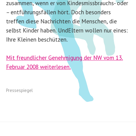
zusammen, wenn er von Kindesmissbrauchs- oder
– entführungsfällen hört. Doch besonders
treffen diese Nachrichten die Menschen, die
selbst Kinder haben. UndEltern wollen nur eines:
Ihre Kleinen beschützen.
Mit freundlicher Genehmigung der NW vom 13.
Februar 2008 weiterlesen.
Pressespiegel