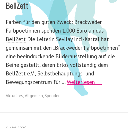
BellZett
Farben für den guten Zweck: Brackweder
Farbpoetinnen spenden 1.000 Euro an das
BellZett
Die Leiterin Sevilay Inci-Kartal hat
gemeinsam mit den „Brackweder Farbpoetinnen“
eine beeindruckende Bilderausstellung auf die
Beine gestellt, deren Erlös vollständig dem
BellZett
e.V., Selbstbehauptungs- und
Bewegungszentrum für …
Weiterlesen →
Aktuelles
,
Allgemein
,
Spenden