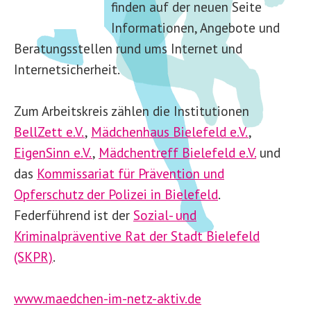
finden auf der neuen Seite
Informationen, Angebote und
Beratungsstellen rund ums Internet und
Internetsicherheit.
Zum Arbeitskreis zählen die Institutionen
BellZett
e.V.
,
Mädchenhaus Bielefeld e.V.
,
EigenSinn e.V.
,
Mädchentreff Bielefeld e.V.
und
das
Kommissariat für Prävention und
Opferschutz der Polizei in Bielefeld
.
Federführend ist der
Sozial- und
Kriminalpräventive Rat der Stadt Bielefeld
(SKPR)
.
www.maedchen-im-netz-aktiv.de