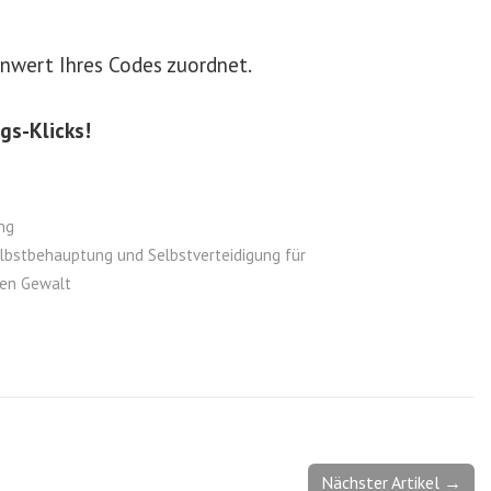
enwert Ihres Codes zuordnet.
gs-Klicks!
ng
lbstbehauptung und Selbstverteidigung für
gen Gewalt
Nächster Artikel →